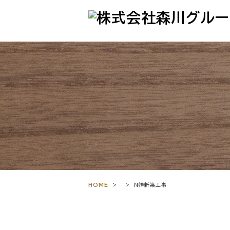
HOME
>
>
N㈱新築工事